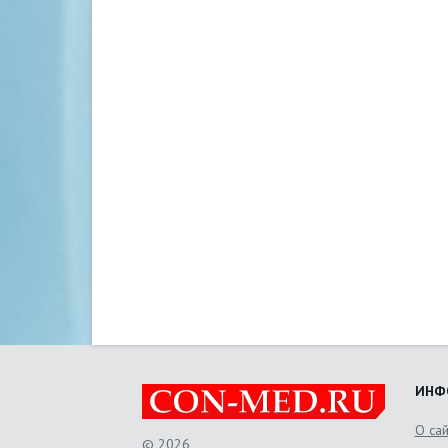
ИНФ
О са
© 2026