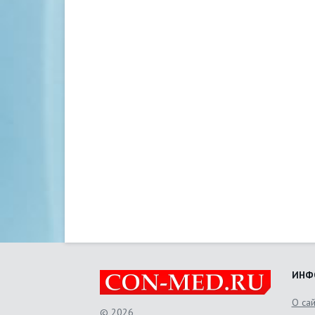
ИНФ
О са
© 2026