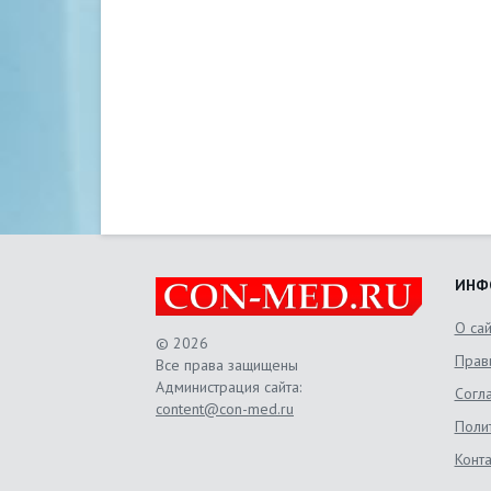
ИНФ
О са
© 2026
Прав
Все права защищены
Администрация сайта:
Согл
content@con-med.ru
Поли
Конт