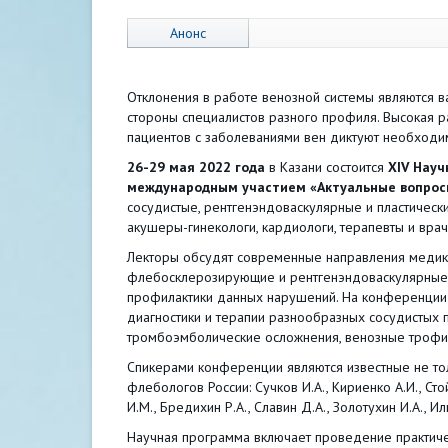
Анонс
Отклонения в работе венозной системы являются 
стороны специалистов разного профиля. Высокая р
пациентов с заболеваниями вен диктуют необходи
26-29 мая 2022 года
в Казани состоится
XIV Науч
международным участием «Актуальные вопрос
сосудистые, рентгенэндоваскулярные и пластически
акушеры-гинекологи, кардиологи, терапевты и вра
Лекторы обсудят современные направления медика
флебосклерозирующие и рентгенэндоваскулярные в
профилактики данных нарушений. На конференции
диагностики и терапии разнообразных сосудистых п
тромбоэмболические осложнения, венозные трофич
Спикерами конференции являются известные не тол
флебологов России: Сучков И.А., Кириенко А.И., Сто
И.М., Бредихин Р.А., Славин Д.А., Золотухин И.А., 
Научная программа включает проведение практичес