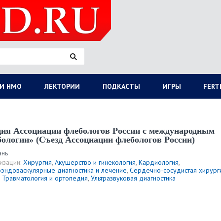
И НМО
ЛЕКТОРИИ
ПОДКАСТЫ
ИГРЫ
FERT
ия Ассоциации флебологов России с международным
ологии» (Съезд Ассоциации флебологов России)
ань
изации:
Хирургия
,
Акушерство и гинекология
,
Кардиология
,
оэндоваскулярные диагностика и лечение
,
Сердечно-сосудистая хирург
,
Травматология и ортопедия
,
Ультразвуковая диагностика