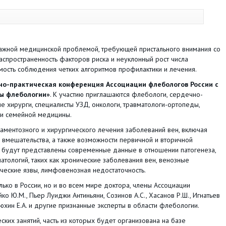
важной медицинской проблемой, требующей пристального внимания со
аспространенность факторов риска и неуклонный рост числа
мость соблюдения четких алгоритмов профилактики и лечения.
но-практическая конференция Ассоциации флебологов России с
ы флебологии»
. К участию приглашаются флебологи, сердечно-
е хирурги, специалисты УЗД, онкологи, травматологи-ортопеды,
чи семейной медицины.
ментозного и хирургического лечения заболеваний вен, включая
мешательства, а также возможности первичной и вторичной
 будут представлены современные данные в отношении патогенеза,
атологий, таких как хронические заболевания вен, венозные
еские язвы, лимфовенозная недостаточность.
ько в России, но и во всем мире доктора, члены Ассоциации
йко Ю.М., Пьер Луиджи Антиньяни, Созинов А.С., Хасанов Р.Ш., Игнатьев
Илюхин Е.А. и другие признанные эксперты в области флебологии.
ких занятий, часть из которых будет организована на базе