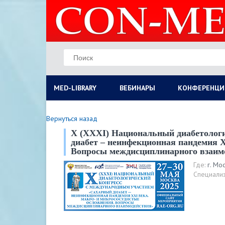
MED-LIBRARY
ВЕБИНАРЫ
КОНФЕРЕНЦИ
Вернуться назад
X (XXXI) Национальный диабетологи
диабет – неинфекционная пандемия X
Вопросы междисциплинарного взаим
Где:
г. Мо
Специализ