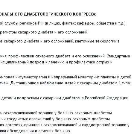
НАЛЬНОГО ДИАБЕТОЛОГИЧЕСКОГО КОНГРЕССА:
ужбы регионов РФ (в лицах, фактах; кафедры, общества и т.д.).
ры сахарного диабета и его осложнений.
ахарного диабета и его осложнений, клеточные технологии в
, профилактики сахарного диабета и его осложнений. Стандартные
исциплинарный подход к лечению и профилактике острых и
повая инсулинотерапия и непрерывный мониторинг глюкозы у детей
ктивы. Дистанционное наблюдение детей с сахарным диабетом 1 типа:
тям и подросткам с сахарным диабетом в Российской Федерации.
сахароснижающей терапии у больных сахарным диабетом.
ении сосудистых осложнений у больных сахарным диабетом.
их артериях, принципы сахароснижающей и кардиотропной терапии у
ики обследования и лечения больных.