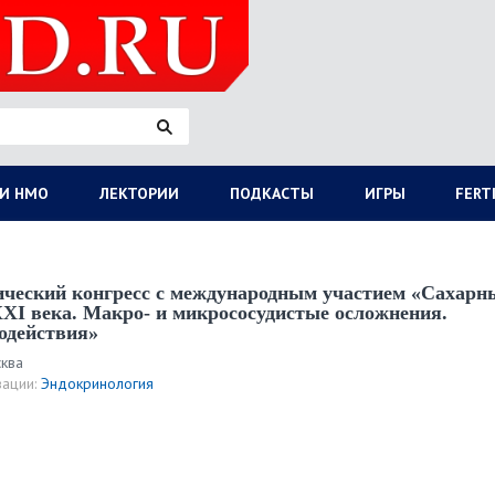
И НМО
ЛЕКТОРИИ
ПОДКАСТЫ
ИГРЫ
FERT
ческий конгресс с международным участием «Сахарн
XI века. Макро- и микрососудистые осложнения.
одействия»
сква
ации:
Эндокринология