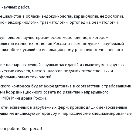
 научных работ.
ециалистов в области эндокринологии, кардиологии, нефрологии,
ской эндокринологии, травматологии, ортопедии, ревматологии,
крупнейшее научно-практическое мероприятие, в котором
алистов из многих регионов России, а также ведущих зарубежный
наших общих усилий по инновационному развитию отечественного
ие пленарных лекций, научных заседаний и симпозиумов, круглых
ических случаев, мастер - классов ведущих отечественных и
нформационных технологий.
кого конгресса будет аккредитована в соответствии с требованиями
ми Координационного совета по развитию непрерывного
(НМО) Минздрава России.
х отечественных и зарубежных фирм, производящих лекарственные
ающих медицинскую литературу и периодические специализированные
е в работе Конгресса!