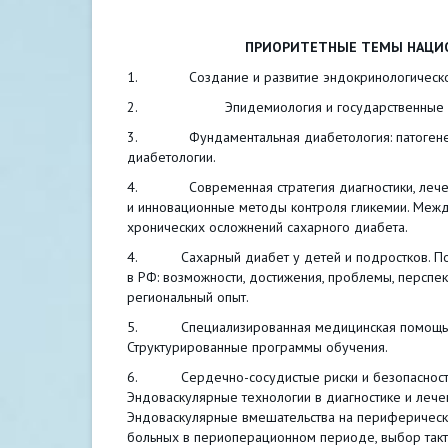
ПРИОРИТЕТНЫЕ ТЕМЫ НАЦИО
1. Создание и развитие эндокринологической сл
2. Эпидемиология и государственные регист
3. Фундаментальная диабетология: патогенез с
диабетологии.
4. Современная стратегия диагностики, лечения
и инновационные методы контроля гликемии. Межд
хронических осложнений сахарного диабета.
4. Сахарный диабет у детей и подростков. Пом
в РФ: возможности, достижения, проблемы, перспе
региональный опыт.
5. Специализированная медицинская помощь де
Структурированные программы обучения.
6. Сердечно-сосудистые риски и безопасность 
Эндоваскулярные технологии в диагностике и леч
Эндоваскулярные вмешательства на периферическ
больных в периоперационном периоде, выбор такт