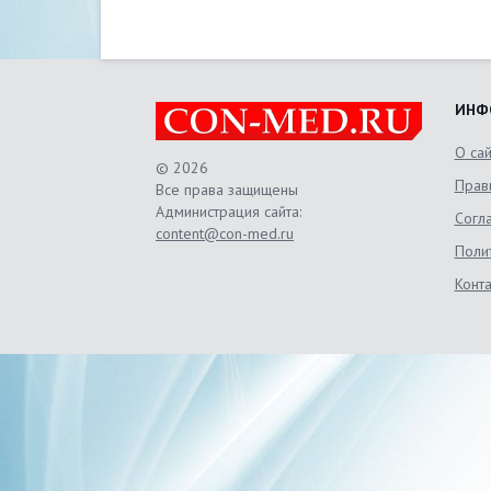
ИНФ
О са
© 2026
Прав
Все права защищены
Администрация сайта:
Согл
content@con-med.ru
Поли
Конт