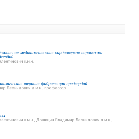
езопасная медикаментозная кардиоверсия пароксизма
дсердий
лентинович к.м.н.
итмическая терапия фибрилляции предсердий
ир Леонидович д.м.н., профессор
осы
лентинович к.м.н., Дощицин Владимир Леонидович д.м.н.,