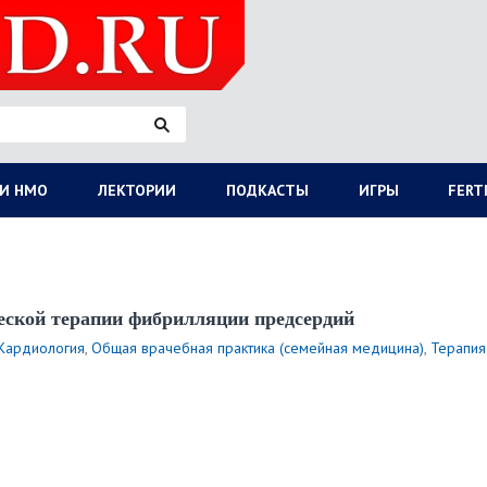
И НМО
ЛЕКТОРИИ
ПОДКАСТЫ
ИГРЫ
FERT
еской терапии фибрилляции предсердий
2005
2013
2014
2015
2016
2017
2018
2019
2020
Кардиология
,
Общая врачебная практика (семейная медицина)
,
Терапия