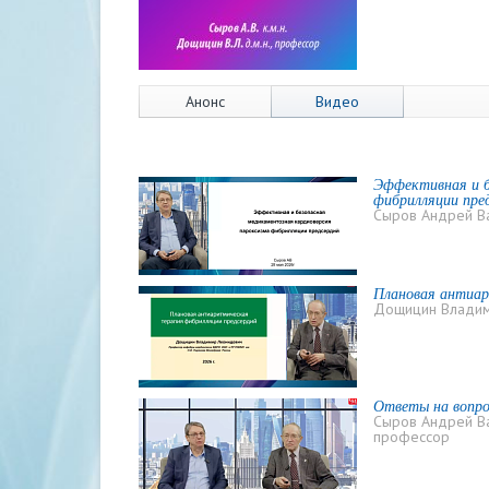
Анонс
Видео
Эффективная и б
фибрилляции пре
Сыров Андрей Ва
Плановая антиар
Дощицин Владим
Ответы на вопр
Сыров Андрей Ва
профессор