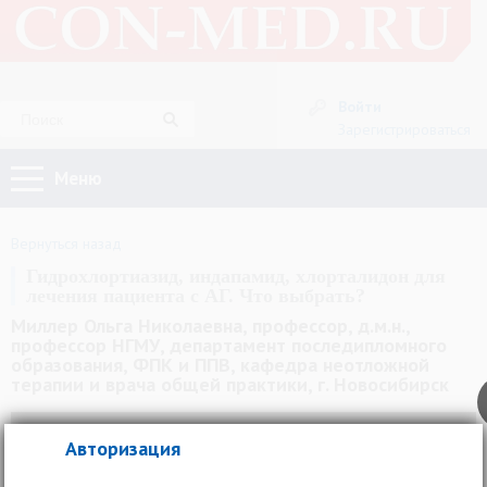
Войти
Зарегистрироваться
Меню
Вернуться назад
Гидрохлортиазид, индапамид, хлорталидон для
лечения пациента с АГ. Что выбрать?
Миллер Ольга Николаевна, профессор, д.м.н.,
профессор НГМУ, департамент последипломного
образования, ФПК и ППВ, кафедра неотложной
терапии и врача общей практики, г. Новосибирск
Авторизация