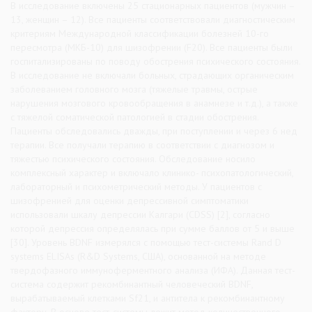
В исследование включены 25 стационарных пациентов (мужчин –
13, женщин – 12). Все пациенты соответствовали диагностическим
критериям Международной классификации болезней 10-го
пересмотра (МКБ-10) для шизофрении (F20). Все пациенты были
госпитализированы по поводу обострения психического состояния.
В исследование не включали больных, страдающих органическим
заболеванием головного мозга (тяжелые травмы, острые
нарушения мозгового кровообращения в анамнезе и т.д.), а также
с тяжелой соматической патологией в стадии обострения.
Пациенты обследовались дважды, при поступлении и через 6 нед
терапии. Все получали терапию в соответствии с диагнозом и
тяжестью психического состояния. Обследование носило
комплексный характер и включало клинико- психопатологический,
лабораторный и психометрический методы. У пациентов с
шизофренией для оценки депрессивной симптоматики
использовали шкалу депрессии Калгари (CDSS) [2], согласно
которой депрессия определялась при сумме баллов от 5 и выше
[30]. Уровень BDNF измерялся с помощью тест-системы Rand D
systems ELISAs (R&D Systems, США), основанной на методе
твердофазного иммуноферментного анализа (ИФА). Данная тест-
система содержит рекомбинантный человеческий BDNF,
вырабатываемый клетками Sf21, и антитела к рекомбинантному