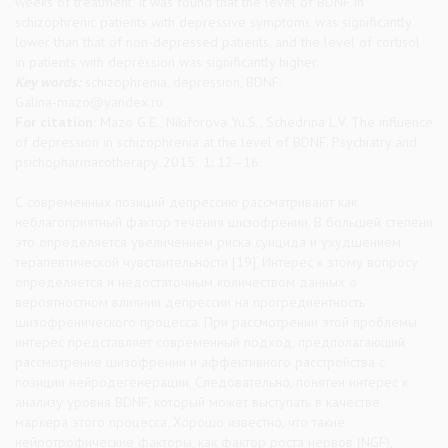
weeks of treatment. It was found that the level of BDNF in
schizophrenic patients with depressive symptoms was significantly
lower than that of non-depressed patients, and the level of cortisol
in patients with depression was significantly higher.
Key words:
schizophrenia, depression, BDNF.
Galina-mazo@yandex.ru
For citation:
Mazo G.E., Nikiforova Yu.S., Schedrina L.V. The influence
of depression in schizophrenia at the level of BDNF. Psychiatry and
psichopharmacotherapy. 2015; 1: 12–16.
С современных позиций депрессию рассматривают как
неблагоприятный фактор течения шизофрении. В большей степени
это определяется увеличением риска суицида и ухудшением
терапевтической чувствительности [19]. Интерес к этому вопросу
определяется и недостаточным количеством данных о
вероятностном влиянии депрессии на прогредиентность
шизофренического процесса. При рассмотрении этой проблемы
интерес представляет современный подход, предполагающий
рассмотрение шизофрении и аффективного расстройства с
позиции нейродегенерации. Следовательно, понятен интерес к
анализу уровня BDNF, который может выступать в качестве
маркера этого процесса. Хорошо известно, что такие
нейротрофические факторы, как фактор роста нервов (NGF),