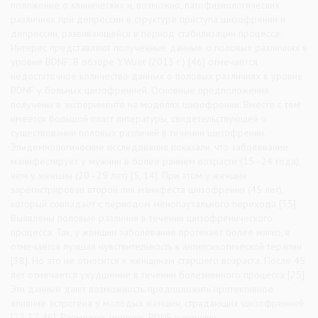
положение о клинических и, возможно, патофизиологических
различиях при депрессии в структуре приступа шизофрении и
депрессии, развивающейся в период стабилизации процесса.
Интерес представляют полученные данные о половых различиях в
уровне BDNF. В обзоре Y.Wuet (2013 г.) [46] отмечается
недостаточное количество данных о половых различиях в уровне
BDNF у больных шизофренией. Основные предположения
получены в эксперименте на моделях шизофрении. Вместе с тем
имеется большой пласт литературы, свидетельствующей о
существовании половых различий в течении шизофрении.
Эпидемиологические исследования показали, что заболевание
манифестирует у мужчин в более раннем возрасте (15–24 года),
чем у женщин (20–29 лет) [5, 14]. При этом у женщин
зарегистрирован второй пик манифеста шизофрении (45 лет),
который совпадает с периодом менопаузального перехода [35].
Выявлены половые различия в течении шизофренического
процесса. Так, у женщин заболевание протекает более мягко, и
отмечается лучшая чувствительность к антипсихотической терапии
[38]. Но это не относится к женщинам старшего возраста. После 45
лет отмечается ухудшение в течении болезненного процесса [25].
Эти данные дают возможность предположить протективное
влияние эстрогена у молодых женщин, страдающих шизофренией
[27, 37, 46]. Возможно, уровень BDNF у женщин,