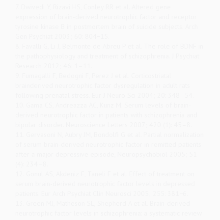
7. Dwivedi Y, Rizavi HS, Conley RR et al. Altered gene
expression of brain-derived neurotrophic factor and receptor
tyrosine kinase B in postmortem brain of suicide subjects. Arch
Gen Psychiat 2003; 60: 804−15.
8. Favalli G, Li J, Belmonte de Abreu P et al. The role of BDNF in
the pathophysiology and treatment of schizophrenia. J Psychiat
Research 2012; 46: 1–11.
9. Fumagalli F, Bedogni F, Perez J et al. Corticostriatal
brainderived neurotrophic factor dysregulation in adult rats
following prenatal stress. Eur J Neuro Sci 2004; 20: 348–54.
10. Gama CS, Andreazza AC, Kunz M. Serum levels of brain-
derived neurotrophic factor in patients with schizophrenia and
bipolar disorder. Neuroscience Letters 2007; 420 (1): 45–8.
11. Gervasoni N, Aubry JM, Bondolfi G et al. Partial normalization
of serum brain-derived neurotrophic factor in remitted patients
after a major depressive episode, Neuropsychobiol 2005; 51
(4): 234–8.
12. Gonul AS, Akdeniz F, Taneli F et al. Effect of treatment on
serum brain-derived neurotrophic factor levels in depressed
patients. Eur Arch Psychiat Clin Neurosci 2005; 255: 381−6.
13. Green MJ, Matheson SL, Shepherd A et al. Brain-derived
neurotrophic factor levels in schizophrenia: a systematic review