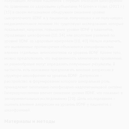
получавших лечение пациентов с первым эпизодом шизофрении
по сравнению со здоровыми субъектами. M.Green и соавт. (2011 г.)
[13] в своем метаанализе обнаружили снижение уровня
сывороточного BDNF и у пациентов, получавших и не получавших
медикаментозное лечение. Но существуют исследования, которые
показывают, напротив, повышение уровня BDNF у пациентов,
страдающих шизофрений [10, 34], или отсутствие различий по
уровню BDNF со здоровым контролем [18, 40]. Нельзя исключить,
что выявленные противоречия объясняются специфичностью
влияния отдельных антипсихотиков на уровень BDNF. Кроме того,
можно предположить, что выраженность клинических проявлений,
их разнообразие могут определять полученные результаты. В
частности, есть основания предполагать влияние депрессии в
структуре шизофрении на уровень BDNF. Депрессия –
расстройство, в формировании которого центральная роль
принадлежит гипоталамо-гипофизарно-надпочечниковой системе.
Гиперкортизолемия влечет снижение уровня BDNF, что показано в
экспериментальных исследованиях [20].
Цель исследования
–
оценить влияние депрессии на уровень BDNF у пациентов с
шизофренией.
Материалы и методы