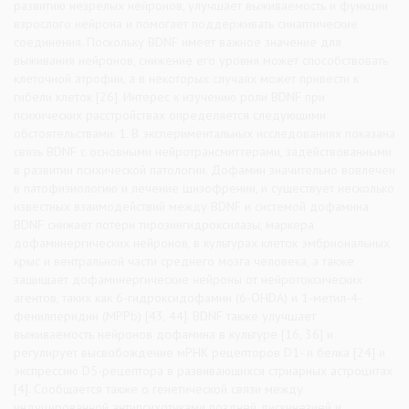
развитию незрелых нейронов, улучшает выживаемость и функции
взрослого нейрона и помогает поддерживать синаптические
соединения. Поскольку BDNF имеет важное значение для
выживания нейронов, снижение его уровня может способствовать
клеточной атрофии, а в некоторых случаях может привести к
гибели клеток [26]. Интерес к изучению роли BDNF при
психических расстройствах определяется следующими
обстоятельствами: 1. В экспериментальных исследованиях показана
связь BDNF с основными нейротрансмиттерами, задействованными
в развитии психической патологии. Дофамин значительно вовлечен
в патофизиологию и лечение шизофрении, и существует несколько
известных взаимодействий между BDNF и системой дофамина.
BDNF снижает потери тирозингидроксилазы, маркера
дофаминергических нейронов, в культурах клеток эмбриональных
крыс и вентральной части среднего мозга человека, а также
защищает дофаминергические нейроны от нейротоксических
агентов, таких как 6-гидроксидофамин (6-OHDA) и 1-метил-4-
фенилперидин (MPPb) [43, 44]. BDNF также улучшает
выживаемость нейронов дофамина в культуре [16, 36] и
регулирует высвобождение мРНК рецепторов D1- и белка [24] и
экспрессию D5-рецептора в развивающихся стриарных астроцитах
[4]. Сообщается также о генетической связи между
индуцированной антипсихотиками поздней дискинезией и