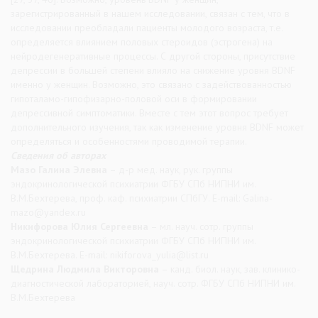
зарегистрированный в нашем исследовании, связан с тем, что в
исследовании преобладали пациенты молодого возраста, т.е.
определяется влиянием половых стероидов (эстрогена) на
нейродегенеративные процессы. С другой стороны, присутствие
депрессии в большей степени влияло на снижение уровня BDNF
именно у женщин. Возможно, это связано с задействованностью
гипоталамо-гипофизарно-половой оси в формировании
депрессивной симптоматики. Вместе с тем этот вопрос требует
дополнительного изучения, так как изменение уровня BDNF может
определяться и особенностями проводимой терапии.
Сведения об авторах
Мазо Галина Элевна
– д-р мед. наук, рук. группы
эндокринологической психиатрии ФГБУ СПб НИПНИ им.
В.М.Бехтерева, проф. каф. психиатрии СПбГУ. E-mail: Galina-
mazo@yandex.ru
Никифорова Юлия Сергеевна
– мл. науч. сотр. группы
эндокринологической психиатрии ФГБУ СПб НИПНИ им.
В.М.Бехтерева. E-mail: nikiforova_yulia@list.ru
Щедрина Людмила Викторовна
– канд. биол. наук, зав. клинико-
диагностической лабораторией, науч. сотр. ФГБУ СПб НИПНИ им.
В.М.Бехтерева