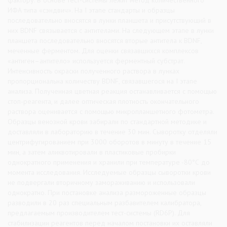
фактору. В основе тест-системы лежит метод количественного
ИФА типа «сэндвич». На I этапе стандарты и образцы
последовательно вносятся в лунки планшета и присутствующий в
них BDNF связывается с антителами. На следующем этапе в лунки
планшета последовательно вносятся вторые антитела к BDNF,
меченные ферментом. Для оценки связавшихся комплексов
«антиген–антитело» используется ферментный субстрат.
Интенсивность окраски полученного раствора в лунках
пропорциональна количеству BDNF, связавшегося на I этапе
анализа. Полученная цветная реакция останавливается с помощью
стоп-реагента, и далее оптическая плотность окончательного
раствора оценивается с помощью микропланшетного фотометра.
Образцы венозной крови забирали по стандартной методике и
доставляли в лабораторию в течение 30 мин. Сыворотку отделяли
центрифугированием при 3000 оборотов в минуту в течение 15
мин, а затем аликвотировали в пластиковые пробирки
однократного применения и хранили при температуре -80°С до
момента исследования. Исследуемые образцы сыворотки крови
не подвергали вторичному замораживанию и использовали
однократно. При постановке анализа размороженные образцы
разводили в 20 раз специальным разбавителем калибратора,
предлагаемым производителем тест-системы (RD6P). Для
стабилизации реагентов перед началом постановки их оставляли