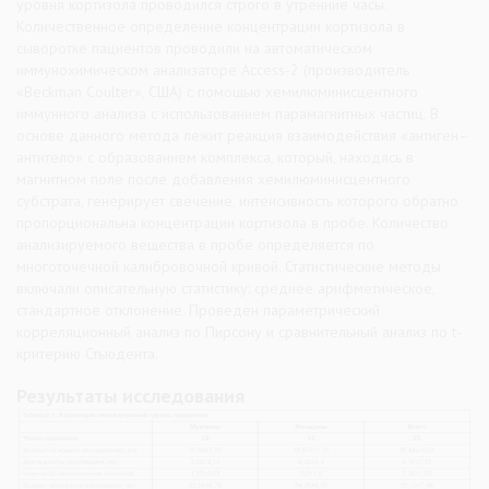
уровня кортизола проводился строго в утренние часы.
Количественное определение концентрации кортизола в
сыворотке пациентов проводили на автоматическом
иммунохимическом анализаторе Access-2 (производитель
«Beckman Coulter», США) с помощью хемилюминисцентного
иммунного анализа с использованием парамагнитных частиц. В
основе данного метода лежит реакция взаимодействия «антиген–
антитело» с образованием комплекса, который, находясь в
магнитном поле после добавления хемилюминисцентного
субстрата, генерирует свечение, интенсивность которого обратно
пропорциональна концентрации кортизола в пробе. Количество
анализируемого вещества в пробе определяется по
многоточечной калибровочной кривой. Статистические методы
включали описательную статистику: среднее арифметическое,
стандартное отклонение. Проведен параметрический
корреляционный анализ по Пирсону и сравнительный анализ по t-
критерию Стьюдента.
Результаты исследования