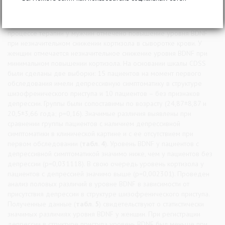
более высокому уровню BDNF до лечения у женщин. Возможно,
это определяется тем, что в изучаемой выборке у пациентов
мужчин определялся более высокий уровень кортизола. В
процессе терапии у мужчин отмечено повышение уровня BDNF
при незначительном снижении кортизола в сыворотке крови. У
женщин отмечается незначительное снижение уровня BDNF при
минимальном повышении кортизола. На основании шкалы CDSS
были сделаны две выборки: 15 пациентов на момент первого
обследования имели депрессивную симптоматику в структуре
шизофренического приступа и 10 пациентов – без признаков
депрессии. Группы были сопоставимы по возрасту (24,87±8,87 и
20,5±3,66 года; р=0,16). Значимые различия выявлены при
сравнении группы пациентов с наличием депрессивной
симптоматики в клинической картине и с ее отсутствием при
первом обследовании (
табл. 4
). Уровень BDNF у пациентов с
депрессивной симптоматикой значимо ниже, чем у пациентов без
депрессии (p=0,031118). В свою очередь уровень кортизола у
пациентов с депрессией значимо выше (p=0,002301). Проведен
анализ половых различий в уровне BDNF в зависимости от
присутствия депрессии в структуре шизофренического приступа.
Полученные данные (
табл. 5
) свидетельствуют о статистически
значимых различиях уровня BDNF у женщин. При регистрации
депрессии в структуре приступа уровень BDNF был меньше при