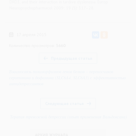
DRD3, and their interaction in tardive dyskinesia. Europ
Neuropsychopharmacol 2009; 19 (5): 317–28.
17 апреля 2015
Количество просмотров:
3660
Предыдущая статья
Взаимосвязь полиморфизмов генов белков – переносчиков
серотонина и дофамина (SLC6A4, SLC6A3) с эффективностью
антидепрессантов
Следующая статья
Терапия тревожной депрессии (опыт применения Вальдоксана)
АРХИВ ЖУРНАЛА