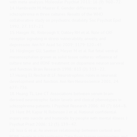
with meta-analysis. Molecular Psychiat 2011; 16 (9): 960–72.
14. Hambrecht M, Maurer K. Gender differences in
schizophrenia in three cultures. Results of the WHO
collaborative study on psychiatric disability. Soc Psychiat Epid
1992; 27: 117–21.
15. Hauger RL, Risbrough V, Oakley RH et al. Role of CRF
receptor signaling in stress vulnerability, anxiety, and
depression. Ann NY Acad Sci 2009; 1179: 120–43.
16. Höglinger GU, Sautter J, Meyer M et al. Rat fetal ventral
mesencephalon grown as solid tissue cultures: influence of
culture time and BDNF treatment on dopamine neuron survival
and function. Brain Research 1998; 813 (2): 313–22.
17. Huang EJ, Reichardt LF. Neurotrophins: roles in neuronal
development and function. Ann Rev Neuroscience 2001; 24:
677–736.
18. Huang TL, Lee CT. Associations between serum brain-
derived neurotrophic factor levels and clinical phenotypes in
schizophrenia patients. J Psychiat Research 2006; 40 (7): 664–8.
19. Hunt IM, Kapur N, Robinson J et al. National confidential
inquiry into suicide and homicide by people with mental illness. J
Psychiat Pract 2006; 12 (3): 139–47.
20. Issa G et al. An inverse relationship between cortisol and
BDNF levels in schizophrenia: Data from human postmortem and