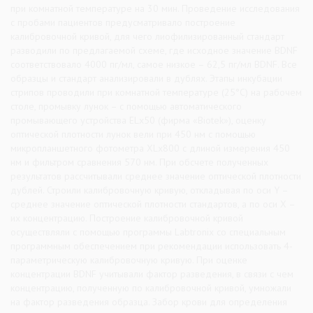
при комнатной температуре на 30 мин. Проведение исследования
с пробами пациентов предусматривало построение
калибровочной кривой, для чего лиофилизированный стандарт
разводили по предлагаемой схеме, где исходное значение BDNF
соответствовало 4000 пг/мл, самое низкое – 62,5 пг/мл BDNF. Все
образцы и стандарт анализировали в дублях. Этапы инкубации
стрипов проводили при комнатной температуре (25°С) на рабочем
столе, промывку лунок – с помощью автоматического
промывающего устройства ELх50 (фирма «Biotek»), оценку
оптической плотности лунок вели при 450 нм с помощью
микропланшетного фотометра XLх800 с длиной измерения 450
нм и фильтром сравнения 570 нм. При обсчете полученных
результатов рассчитывали среднее значение оптической плотности
дублей. Строили калибровочную кривую, откладывая по оси Y –
среднее значение оптической плотности стандартов, а по оси X –
их концентрацию. Построение калибровочной кривой
осуществляли с помощью программы Labtronix со специальным
программным обеспечением при рекомендации использовать 4-
параметрическую калибровочную кривую. При оценке
концентрации BDNF учитывали фактор разведения, в связи с чем
концентрацию, полученную по калибровочной кривой, умножали
на фактор разведения образца. Забор крови для определения