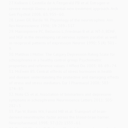
27. Kulkarni J, Castella de A, Fitzgerald PB et al. Estrogen in
severe mental illness: a potential new treatment approach. Arch
Gen Psychiat 2008; 65: 955–60.
28. Lewin GR, Barde YA. Physiology of the neurotrophins. Ann
Rev Neuroscience 1996; 19: 289–317.
29. Maisonpierre PC, Belluscio L, Friedman B et al. NT-3, BDNF,
and NGF in the developing rat nervous system: parallel as well
as reciprocal patterns of expression. Neuron 1990; 5 (4): 501–
9.
30. Matthias J Müller. The Calgary Depression Rating Scale for
schizophrenia in a healthy control group: Psychometric
properties and reference values. J Affect Dis 2005; 88: 69–74.
31. McEwen BS. Central effects of stress hormones in health
and disease: understanding the protective and damaging effects
of stress and stress mediators. Eur J Pharmacol 2008; 583:
174–85.
32. Noto CS et al. Association of biomarkers and depressive
symptoms in schizophrenia. Neuroscience Letters 2011; 505:
282–5.
33. Pan W, Banks WA, Fasold MB et al. Transport of brain-
derived neurotrophic factor across the blood-brain barrier.
Neuropharmacol 1998; 37 (12): 1553–61.