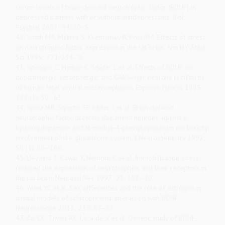
serum levels of brain-derived neurotrophic factor (BDNF) in
depressed patients with or without antidepressants. Biol
Psychiat 2003; 54: 70−5.
42. Smith MA, Makino S, Kvetnanský R, Post RM. Effects of stress
on neurotrophic factor expression in the rat brain. Ann NY Acad
Sci 1995; 771: 234–9.
43. Spenger C, Hyman C, Studer L et al. Effects of BDNF on
dopaminergic, serotonergic, and GABAergic neurons in cultures
of human fetal ventral mesencephalon. Experim Neurol 1995;
133 (1): 50–63.
44. Spina MB, Squinto SP, Miller J et al. Brain-derived
neurotrophic factor protects dopamine neurons against 6-
hydroxydopamine and N-methyl-4-phenylpyridinium ion toxicity:
involvement of the glutathione system. J Neurochemistry 1992;
59 (1): 99–106.
45. Ueyama T, Kawai Y, Nemoto K et al. Immobilization stress
reduced the expression of neurotrophins and their receptors in
the rat brain. Neurosci Res 1997; 28: 103–10.
46. Wuet YC et al. Sex differences and the role of estrogen in
animal models of schizophrenia: interaction with BDNF.
Neuroscience 2013; 239: 67–83.
47. Zai CC, Tiwari AK, Luca de V et al. Genetic study of BDNF,