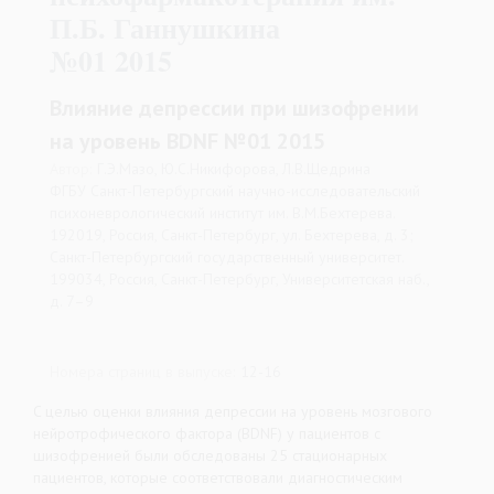
П.Б. Ганнушкина
№01 2015
Влияние депрессии при шизофрении
на уровень BDNF №01 2015
Автор:
Г.Э.Мазо, Ю.С.Никифорова, Л.В.Щедрина
ФГБУ Санкт-Петербургский научно-исследовательский
психоневрологический институт им. В.М.Бехтерева.
192019, Россия, Санкт-Петербург, ул. Бехтерева, д. 3;
Санкт-Петербургский государственный университет.
199034, Россия, Санкт-Петербург, Университетская наб.,
д. 7–9
Номера страниц в выпуске:
12-16
C целью оценки влияния депрессии на уровень мозгового
нейротрофического фактора (BDNF) у пациентов с
шизофренией были обследованы 25 стационарных
пациентов, которые соответствовали диагностическим