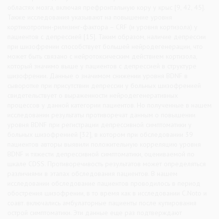
областях мозга, включая префронтальную кору у крыс [9, 42, 45].
Также исследования указывают на повышение уровня
кортикотропин-рилизинг-фактора – CRF (и уровня кортизола) у
пациентов с депрессией [15]. Таким образом, наличие депрессии
при шизофрении способствует большей нейродегенерации, что
может быть связано с нейротоксическим действием кортизола,
который значимо выше у пациентов с депрессией в структуре
шизофрении. Данные о значимом снижении уровня BDNF в
сыворотке при присутствии депрессии у больных шизофренией
свидетельствует о выраженности нейродегенеративных
процессов у данной категории пациентов. Но полученные в нашем
исследовании результаты противоречат данным о повышении
уровня BDNF при регистрации депрессивной симптоматики у
больных шизофренией [32], в котором при обследовании 39
пациентов авторы выявили положительную корреляцию уровня
BDNF и тяжести депрессивной симптоматики, оцениваемой по
шкале CDSS. Противоречивость результатов может определяться
различиями в этапах обследования пациентов. В нашем
исследовании обследование пациентов проводилось в период
обострения шизофрении, в то время как в исследовании C.Noto и
соавт. включались амбулаторные пациенты после купирования
острой симптоматики. Эти данные еще раз подтверждают