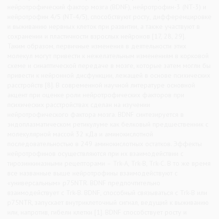
нейротрофический фактор мозга (BDNF), нейротрофин-3 (NT-3) и
нейротрофин 4/5 (NT-4/5), способствуют росту, дифференцировке
и выживанию нервных клеток при развитии, а также участвуют в
сохранении и пластичности взрослых нейронов [17, 28, 29].
Таким образом, первичные изменения в деятельности этих
молекул могут привести к нежелательным изменениям в корковой
схеме и синаптической передаче в мозге, которые затем могли бы
привести к нейронной дисфункции, лежащей в основе психических
расстройств [8]. В современной научной литературе основной
акцент при оценке роли нейротрофических факторов при
психических расстройствах сделан на изучении
нейротрофического фактора мозга. BDNF синтезируется в
эндоплазматическом ретикулуме как белковый предшественник с
молекулярной массой 32 кДа и аминокислотной
последовательностью в 249 аминокислотных остатков. Эффекты
нейротрофинов осуществляются при их взаимодействии с
тирозинкиназными рецепторами – Trk-A, Trk-B, Trk-C. В то же время
все названные выше нейротрофины взаимодействуют с
«универсальным» p75NTR. BDNF предпочтительно
взаимодействует с Trk-B. BDNF, способный связываться с Trk-B или
p75NTR, запускает внутриклеточный сигнал, ведущий к выживанию
или, напротив, гибели клетки [1]. BDNF способствует росту и