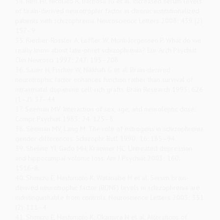
34. Reis HJ, Nicolato R, Barbosa IG et al. Increased serum levels
of brain-derived neurotrophic factor in chronic institutionalized
patients with schizophrenia. Neuroscience Letters 2008; 439 (2):
157–9.
35. Riecher-Rossler A, Loffler W, Munk-Jorgensen P. What do we
really know about late-onset schizophrenia? Eur Arch Psychiat
Clin Neurosci 1997; 247: 195–208.
36. Sauer H, Fischer W, Nikkhah G et al. Brain-derived
neurotrophic factor enhances function rather than survival of
intrastriatal dopamine cell-rich grafts. Brain Research 1993; 626
(1–2): 37–44.
37. Seeman MV. Interaction of sex, age, and neuroleptic dose.
Compr Psychiat 1983; 24: 125–8.
38. Seeman MV, Lang M. The role of estrogens in schizophrenia
gender differences. Schizophr Bull 1990; 16: 185–94.
39. Sheline YI, Gado MH, Kraemer HC. Untreated depression
and hippocampal volume loss. Am J Psychiat 2003; 160:
1516−8.
40. Shimizu E, Hashimoto K, Watanabe H et al. Serum brain-
derived neurotrophic factor (BDNF) levels in schizophrenia are
indistinguishable from controls. Neuroscience Letters 2003; 351
(2): 111–4.
41. Shimizu E, Hashimoto K, Okamura N et al. Alterations of