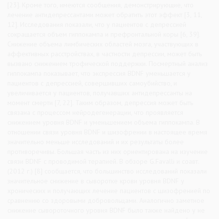
[23]. Кроме того, имеются сообщения, демонстрирующие, что
лечение антидепрессантами может обратить этот эффект [3, 11,
12]. Исследования показали, что у пациентов с депрессией
сокращается объем гиппокампа и префронтальной коры [6, 39].
Снижение объема лимбических областей мозга, участвующих в
аффективных расстройствах, в частности депрессии, может быть
вызвано снижением трофической поддержки. Посмертный анализ
гиппокампа показывает, что экспрессия BDNF уменьшается у
пациентов с депрессией, совершивших самоубийство, и
увеличивается у пациентов, получавших антидепрессанты на
момент смерти [7, 22]. Таким образом, депрессия может быть
связана с процессом нейродегенерации, что проявляется
снижением уровня BDNF и уменьшением объема гиппокампа. В
отношении связи уровня BDNF и шизофрении в настоящее время
значительно меньше исследований и их результаты более
противоречивы. Большая часть из них ориентирована на изучение
связи BDNF с проводимой терапией. В обзоре G.Favalli и соавт.
(2012 г.) [8] сообщается, что большинство исследований показали
значительное снижение в сыворотке крови уровня BDNF у
хронических и получающих лечение пациентов с шизофренией по
сравнению со здоровыми добровольцами. Аналогично заметное
снижение сывороточного уровня BDNF было также найдено у не