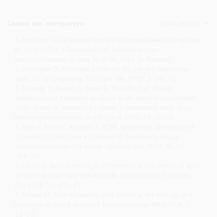
Список исп. литературы
Скрыть список
1. Гомазков О.А. Старение мозга и нейротрофическая терапия.
М.: ИКАР, 2011. / Gomazkov O.A. Starenie mozga i
neirotroficheskaia terapiia. M.: IKAR, 2011. [in Russian]
2. Addington D, Addington J, Schissel BA. Calgary depression
scale for schizophrenia. Schizophr Res 1990; 3: 247–51.
3. Aydemir O, Deveci A, Taneli F. The effect of chronic
antidepressant treatment on serum brain-derived neurotrophic
factor levels in depressed patients: a preliminary study. Prog
Neuropsychopharmacol Biol Psychiat 2005; 29: 261−5.
4. Brito V, Beyer C, Kuppers E. BDNF-dependent stimulation of
dopamine D5-receptor expression in developing striatal
astrocytes involves PI3-kinase signaling. Glia 2004; 46 (3):
284–95.
5. Castle D, Sham P, Murray R. Differences in distribution of ages
of onset in males and females with schizophrenia. Schizophr
Res 1998; 33: 179–83.
6. Duman RS. Role of neurotrophic factors in the etiology and
treatment of mood disorders. Neuromolecular Med 2004; 5:
11−25.