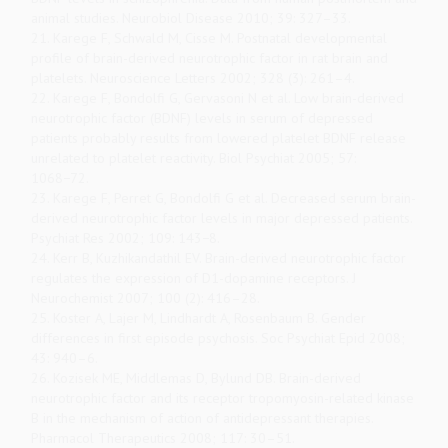
animal studies. Neurobiol Disease 2010; 39: 327–33.
21. Karege F, Schwald M, Cisse M. Postnatal developmental
profile of brain-derived neurotrophic factor in rat brain and
platelets. Neuroscience Letters 2002; 328 (3): 261–4.
22. Karege F, Bondolfi G, Gervasoni N et al. Low brain-derived
neurotrophic factor (BDNF) levels in serum of depressed
patients probably results from lowered platelet BDNF release
unrelated to platelet reactivity. Biol Psychiat 2005; 57:
1068−72.
23. Karege F, Perret G, Bondolfi G et al. Decreased serum brain-
derived neurotrophic factor levels in major depressed patients.
Psychiat Res 2002; 109: 143−8.
24. Kerr B, Kuzhikandathil EV. Brain-derived neurotrophic factor
regulates the expression of D1-dopamine receptors. J
Neurochemist 2007; 100 (2): 416–28.
25. Koster A, Lajer M, Lindhardt A, Rosenbaum B. Gender
differences in first episode psychosis. Soc Psychiat Epid 2008;
43: 940–6.
26. Kozisek ME, Middlemas D, Bylund DB. Brain-derived
neurotrophic factor and its receptor tropomyosin-related kinase
B in the mechanism of action of antidepressant therapies.
Pharmacol Therapeutics 2008; 117: 30–51.