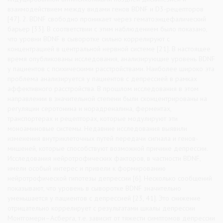
взаимодействием между видами генов BDNF и D3-рецепторов
[47]. 2. BDNF свободно проникает через гематоэнцефалический
барьер [33]. В соответствии с этим наблюдением было показано,
что уровни BDNF в сыворотке сильно коррелируют с
концентрацией в центральной нервной системе [21]. В настоящее
время опубликованы исследования, анализирующие уровень BDNF
у пациентов с психическими расстройствами. Наиболее широко эта
проблема анализируется у пациентов с депрессией в рамках
аффективного расстройства. В прошлом исследования в этом
направлении в значительной степени были сконцентрированы на
регуляции серотонина и норадреналина, ферментах,
транспортерах и рецепторах, которые модулируют эти
моноаминовые системы. Недавние исследования выявили
изменения внутриклеточных путей передачи сигнала и генов-
мишеней, которые способствуют возможной причине депрессии.
Исследования нейротрофических факторов, в частности BDNF,
имели особый интерес и привели к формированию
нейротрофической гипотезы депрессии [6]. Несколько сообщений
показывают, что уровень в сыворотке BDNF значительно
уменьшается у пациентов с депрессией [23, 41]. Это снижение
отрицательно коррелирует с результатами шкалы депрессии
Монтгомери–Асберга, т.е. зависит от тяжести симптомов депрессии