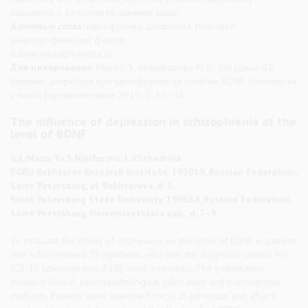
пациентов с депрессией значимо выше.
Ключевые слова:
шизофрения, депрессия, мозговой
нейротрофический фактор.
Galina-mazo@yandex.ru
Для цитирования:
Мазо Г.Э., Никифорова Ю.С., Щедрина Л.В.
Влияние депрессии при шизофрении на уровень BDNF. Психиатрия
и психофармакотерапия. 2015; 1: 12–16.
The influence of depression in schizophrenia at the
level of BDNF
G.E.Mazo, Yu.S.Nikiforova, L.V.Schedrina
FGBU Bekhterev Research Institute. 192019, Russian Federation,
Saint Petersburg, ul. Bekhtereva, d. 3;
Saint Petersburg State University. 199034, Russian Federation,
Saint Petersburg, Universitetskaia nab., d. 7–9
To evaluate the effect of depression on the level of BDNF in patients
with schizophrenia 25 inpatients, who met the diagnostic criteria for
ICD-10 schizophrenia (F20), were examined. The examination
included clinical, psychopathological, laboratory and psychometric
methods. Patients were examined twice: at admission and after 6